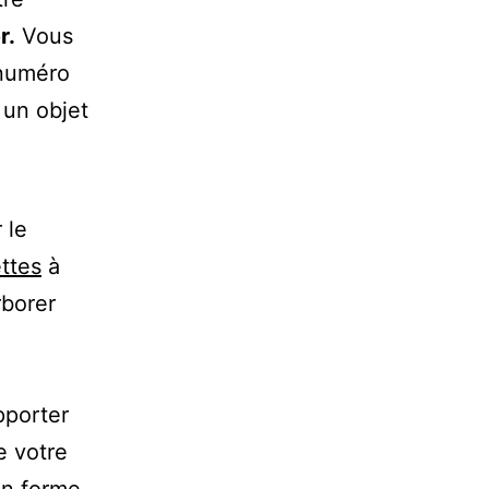
r.
Vous
 numéro
 un objet
 le
ttes
à
rborer
pporter
e votre
en forme