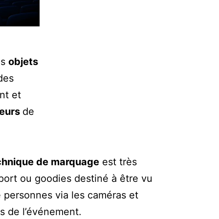
es
objets
des
nt et
eurs
de
chnique de marquage
est très
port ou goodies destiné à être vu
e personnes via les caméras et
s de l’événement.