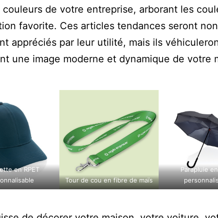
x couleurs de votre entreprise, arborant les cou
tion favorite. Ces articles tendances seront non
t appréciés par leur utilité, mais ils véhiculero
nt une image moderne et dynamique de votre 
ette en RPET
Parapluie e
onnalisable
Tour de cou en fibre de maïs
personnali
agisse de décorer votre maison, votre voiture, vo