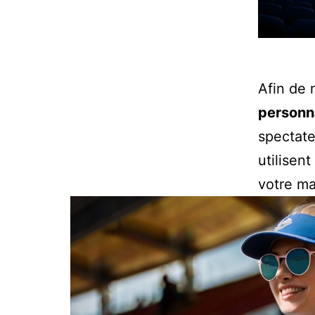
Afin de 
personn
spectate
utilisen
votre m