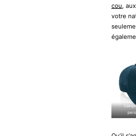
cou
, au
votre na
seulemen
égaleme
Casqu
pers
Qu’il s’