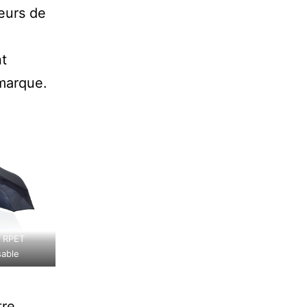
leurs de
nt
marque.
n RPET
sable
tre