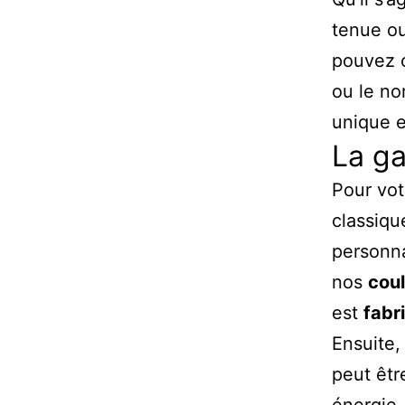
tenue ou
pouvez c
ou le no
unique e
La ga
Pour vot
classiq
personna
nos
cou
est
fabr
Ensuite,
peut êtr
énergie.