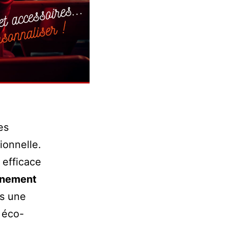
es
ionnelle.
 efficace
nement
ns une
, éco-