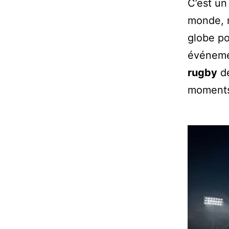
C’est u
monde, 
globe po
événemen
rugby
d
moments