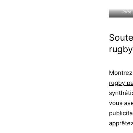
Paire
Soute
rugby 
Montrez 
rugby pe
synthéti
vous ave
publicit
apprêtez