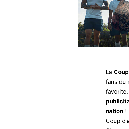
La
Coup
fans du 
favorite
publicit
nation
!
Coup d’e