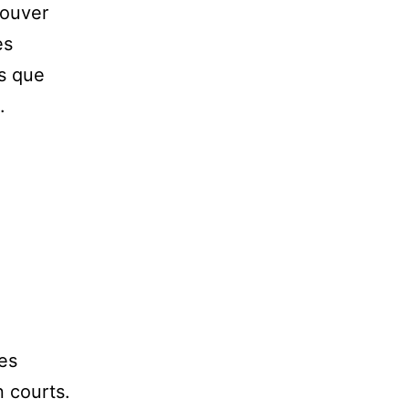
rouver
es
es que
.
es
n courts.