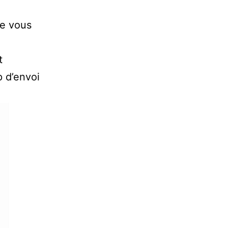
ue vous
u
t
 d’envoi