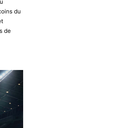
au
coins du
et
s de