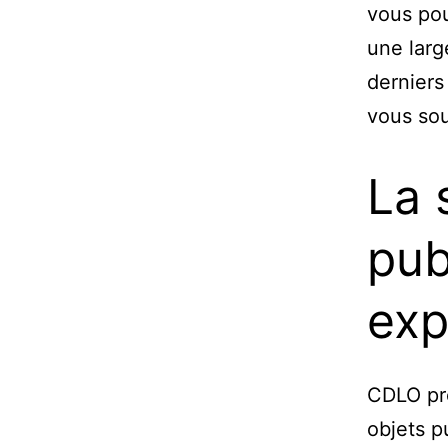
vous po
une lar
derniers
vous sou
La 
pub
exp
CDLO pr
objets p