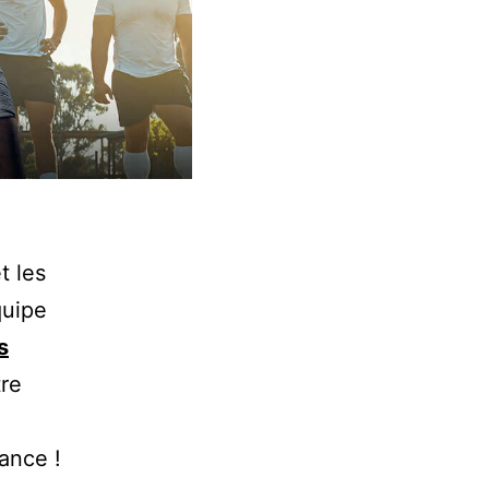
t les
quipe
s
tre
ance !