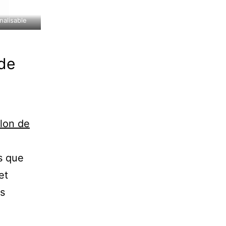
nalisable
 de
llon de
s que
et
us