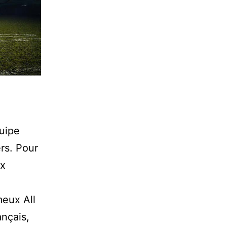
uipe
rs. Pour
x
meux All
nçais,