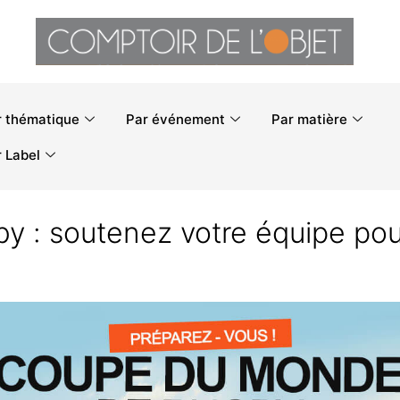
r thématique
Par événement
Par matière
 Label
ugby : soutenez votre équipe p