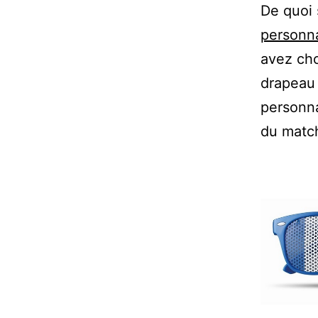
De quoi 
personna
avez cho
drapeau 
personna
du match