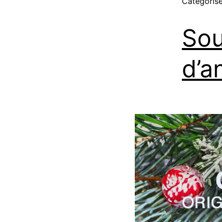
Catégori
Sou
d’a