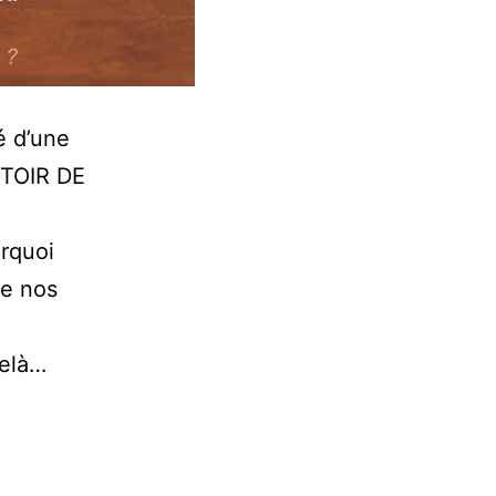
é d’une
PTOIR DE
rquoi
de nos
delà…