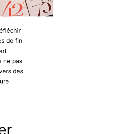
éfléchir
s de fin
ont
i ne pas
vers des
ture
er