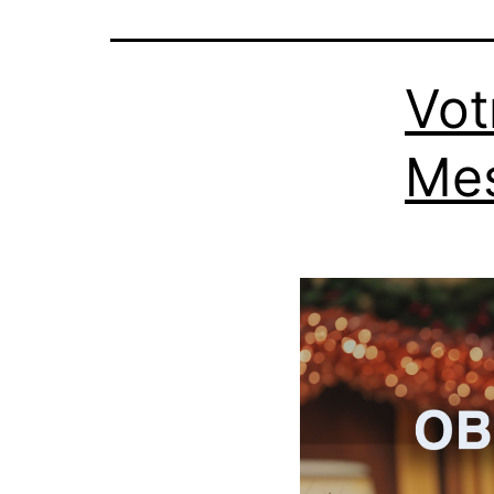
Vot
Me