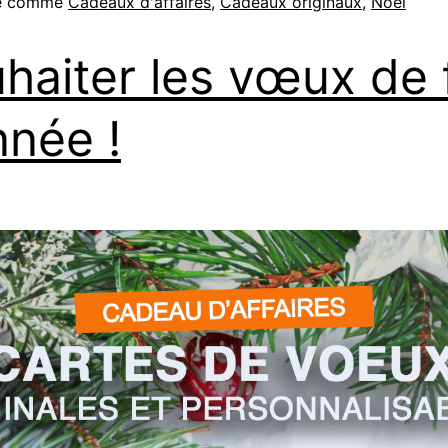
sé comme
Cadeaux d'affaires
,
Cadeaux originaux
,
Noël
haiter les vœux de 
nnée !