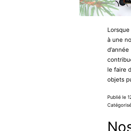
Lorsque 
à une no
d’année 
contribu
le faire
objets p
Publié le
1
Catégori
Nos