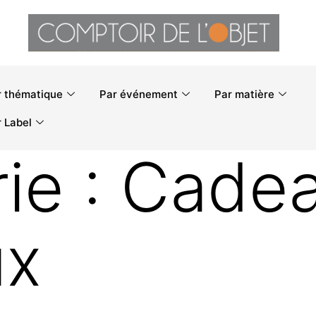
r thématique
Par événement
Par matière
 Label
ie :
Cade
ux