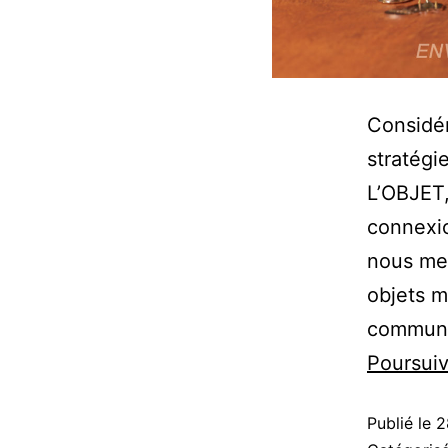
Considér
stratégi
L’OBJET,
connexi
nous met
objets m
communic
Poursuiv
Publié le
2