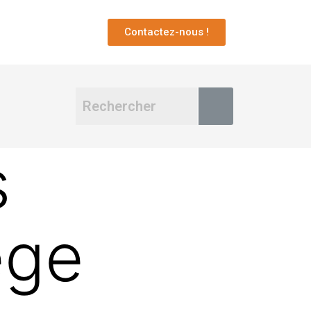
Contactez-nous !
s
ège