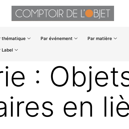
r thématique
Par événement
Par matière
 Label
ie :
Objet
aires en li