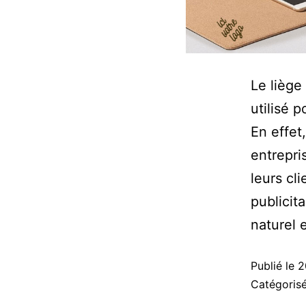
Le liège
utilisé p
En effet
entrepri
leurs cl
publicit
naturel
Publié le
2
Catégori