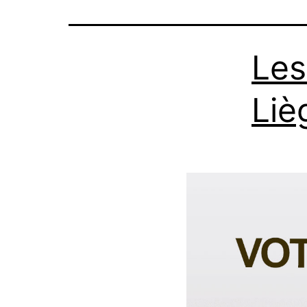
Les
Liè