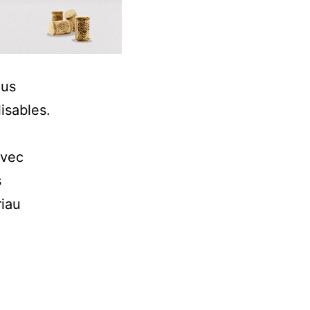
lus
lisables.
avec
s
riau